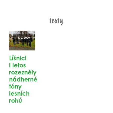
texty
15. 2. 2020
Líšnici
i letos
rozezněly
nádherné
tóny
lesních
rohů